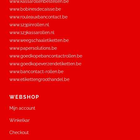
www.kassarollenbestellen.be
www.bobinesdecaisse.be
www.rouleauxbancontact.be
www.123pinrollen.nl
www.123kassarollen.nl
www.weegschaaletiketten.be
www.papersolutions.be
www.goedkopebancontactrollen.be
www.goedkopeverzendetiketten.be
www.bancontact-rollen.be
www.etikettengroothandel.be
WEBSHOP
Mijn account
Winkelkar
Checkout