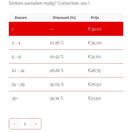
Grotere aantallen nodig? Contacteer ons !
Dozen
Discount (%)
Prijs
1
—
€
39.00
2 - 4
10.26 %
€
35.00
5 - 9
20.51 %
€
31.00
10 - 14
26.28 %
€
28.75
15 - 29
32.05 %
€
26.50
30+
39.74 %
€
23.50
Yomani