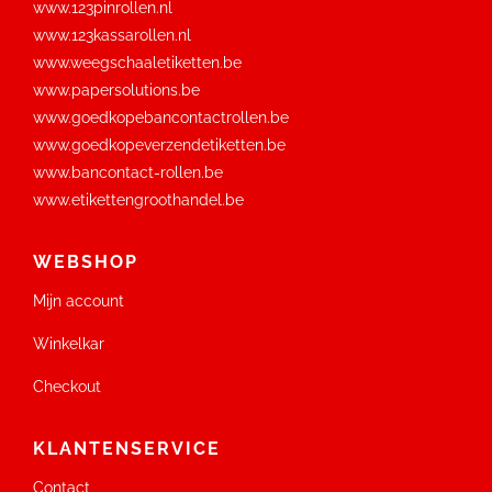
www.123pinrollen.nl
www.123kassarollen.nl
www.weegschaaletiketten.be
www.papersolutions.be
www.goedkopebancontactrollen.be
www.goedkopeverzendetiketten.be
www.bancontact-rollen.be
www.etikettengroothandel.be
WEBSHOP
Mijn account
Winkelkar
Checkout
KLANTENSERVICE
Contact