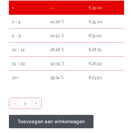
1
—
€
39.00
2 - 4
10.26 %
€
35.00
5 - 9
20.51 %
€
31.00
10 - 14
26.28 %
€
28.75
15 - 29
32.05 %
€
26.50
30+
39.74 %
€
23.50
Worldline
Bancontactrollen
Toevoegen aan winkelwagen
57x47x12
aantal