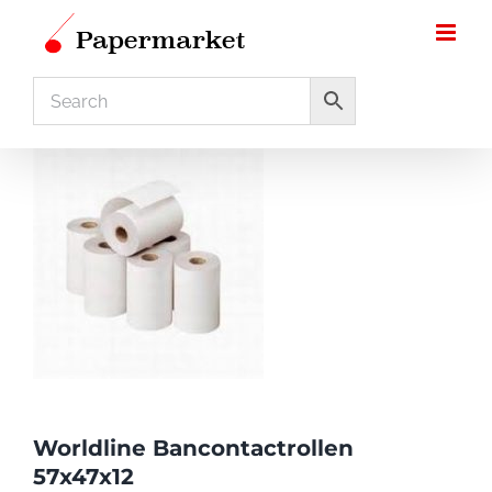
Ga
naar
inhoud
Worldline Bancontactrollen
57x47x12