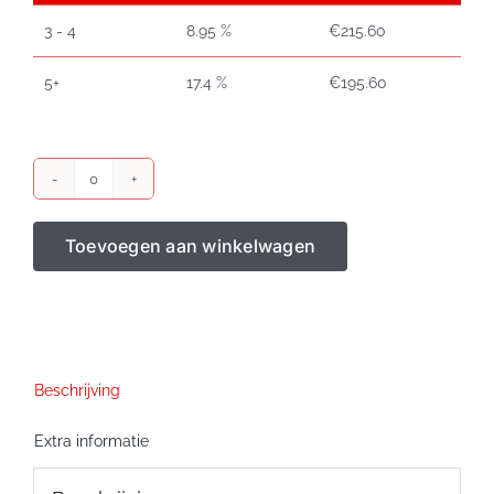
3 - 4
8.95 %
€
215.60
5+
17.4 %
€
195.60
Weegschaal
Etiketten
Toevoegen aan winkelwagen
60x55
meter
doorlopend
aantal
Beschrijving
Extra informatie