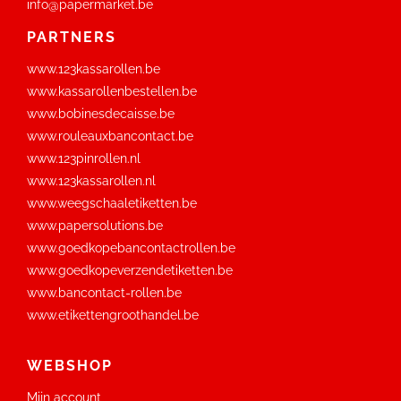
info@papermarket.be
PARTNERS
www.123kassarollen.be
www.kassarollenbestellen.be
www.bobinesdecaisse.be
www.rouleauxbancontact.be
www.123pinrollen.nl
www.123kassarollen.nl
www.weegschaaletiketten.be
www.papersolutions.be
www.goedkopebancontactrollen.be
www.goedkopeverzendetiketten.be
www.bancontact-rollen.be
www.etikettengroothandel.be
WEBSHOP
Mijn account