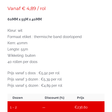
Vanaf € 4,89 / rol
60MM x 55M x 40MM
Kleur: wit
Formaat etiket : thermische band doorlopend
Kern: 40mm
Lengte: 55m
Wikkeling: buiten
40 rollen per doos
Prijs vanaf 1 doos : €5,92 per rol
Prijs vanaf 3 dozen : €5,39 per rol
Prijs vanaf 5 dozen : €4,89 per rol
Dozen
Discount (%)
Prijs
1 - 2
—
€
236.80