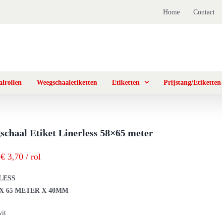
Home
Contact
lrollen
Weegschaaletiketten
Etiketten
Prijstang/Etiketten
chaal Etiket Linerless 58×65 meter
€ 3,70 / rol
LESS
X 65 METER X 40MM
wit