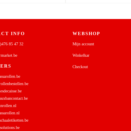
CT INFO
WEBSHOP
)476 85 47 32
Mijn account
rmarket.be
Winkelkar
NERS
Checkout
sarollen.be
ollenbestellen.be
sdecaisse.be
uxbancontact.be
rollen.nl
sarollen.nl
haaletiketten.be
olutions.be