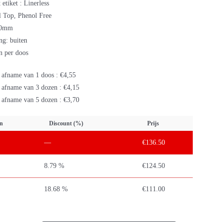
etiket : Linerless
 Top, Phenol Free
40mm
ng: buiten
n per doos
j afname van 1 doos : €4,55
j afname van 3 dozen : €4,15
j afname van 5 dozen : €3,70
n
Discount (%)
Prijs
—
€
136.50
8.79 %
€
124.50
18.68 %
€
111.00