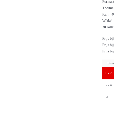
Formaat 
Thermal
Kern: 
Wikkeli
30 rolle
Prijs bi
Prijs bi
Prijs bi
Doze
1 - 2
3 - 4
5+