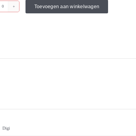
Toevoegen aan winkelwagen
Weegschaal
Etiket
Linerless
58x65
meter
aantal
Digi