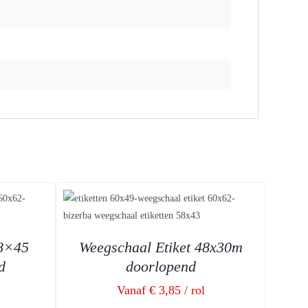
58×45
Weegschaal Etiket 48x30m
d
doorlopend
Vanaf € 3,85 / rol