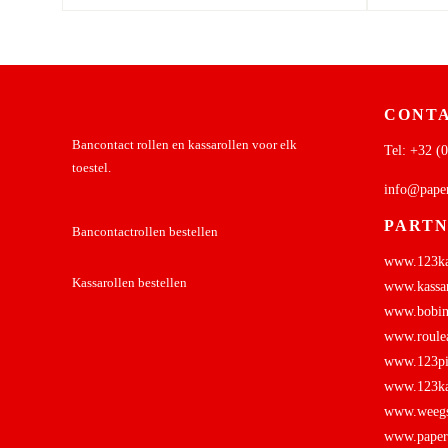
CONTA
Bancontact rollen en kassarollen voor elk
Tel:
+32 (0
toestel.
info@pape
PART
Bancontactrollen bestellen
www.123kas
Kassarollen bestellen
www.kassar
www.bobine
www.roulea
www.123pin
www.123kas
www.weegsc
www.papers