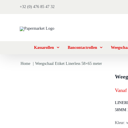
Ga
+32 (0) 476 85 47 32
naar
inhoud
Kassarollen
Bancontactrollen
Weegschaa
Home
Weegschaal Etiket Linerless 58×65 meter
Weegs
Vanaf 
LINER
58MM 
Kleur: 