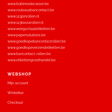
www.bobinesdecaisse.be
www.rouleauxbancontact.be
www.123pinrollen.nl
www.123kassarollen.nl
www.weegschaaletiketten.be
www.papersolutions.be
www.goedkopebancontactrollen.be
www.goedkopeverzendetiketten.be
www.bancontact-rollen.be
www.etikettengroothandel.be
WEBSHOP
Mijn account
Winkelkar
Checkout