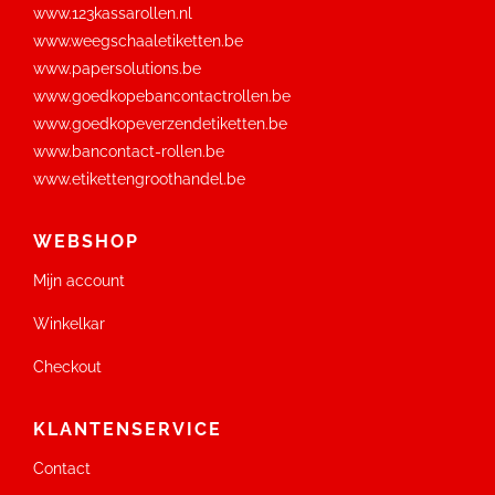
www.123kassarollen.nl
www.weegschaaletiketten.be
www.papersolutions.be
www.goedkopebancontactrollen.be
www.goedkopeverzendetiketten.be
www.bancontact-rollen.be
www.etikettengroothandel.be
WEBSHOP
Mijn account
Winkelkar
Checkout
KLANTENSERVICE
Contact