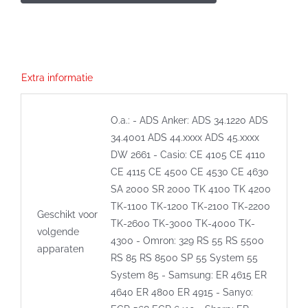
violet
aantal
Extra informatie
O.a.: - ADS Anker: ADS 34.1220 ADS
34.4001 ADS 44.xxxx ADS 45.xxxx
DW 2661 - Casio: CE 4105 CE 4110
CE 4115 CE 4500 CE 4530 CE 4630
SA 2000 SR 2000 TK 4100 TK 4200
TK-1100 TK-1200 TK-2100 TK-2200
Geschikt voor
TK-2600 TK-3000 TK-4000 TK-
volgende
4300 - Omron: 329 RS 55 RS 5500
apparaten
RS 85 RS 8500 SP 55 System 55
System 85 - Samsung: ER 4615 ER
4640 ER 4800 ER 4915 - Sanyo: