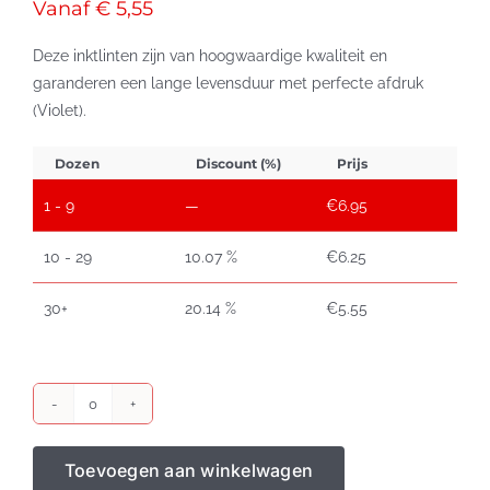
Vanaf € 5,55
Deze inktlinten zijn van hoogwaardige kwaliteit en
garanderen een lange levensduur met perfecte afdruk
(Violet).
Dozen
Discount (%)
Prijs
1 - 9
—
€
6.95
10 - 29
10.07 %
€
6.25
30+
20.14 %
€
5.55
Epson
ERC
Toevoegen aan winkelwagen
18