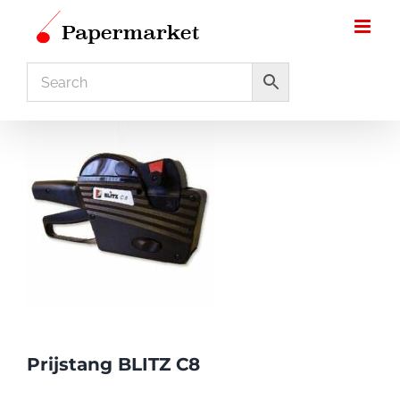
Ga
naar
inhoud
Prijstang BLITZ C8