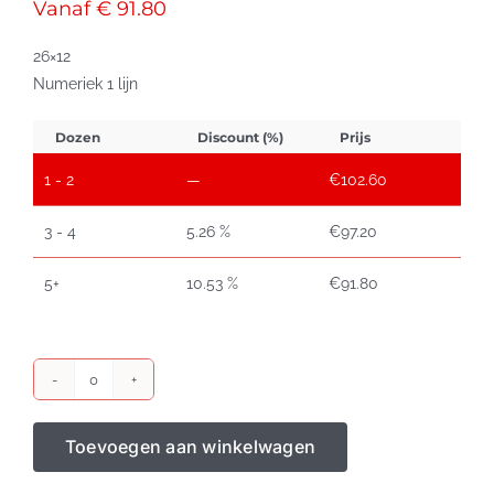
Vanaf € 91.80
26×12
Numeriek 1 lijn
Dozen
Discount (%)
Prijs
1 - 2
—
€
102.60
3 - 4
5.26 %
€
97.20
5+
10.53 %
€
91.80
Prijstang
BLITZ
Toevoegen aan winkelwagen
C8
aantal