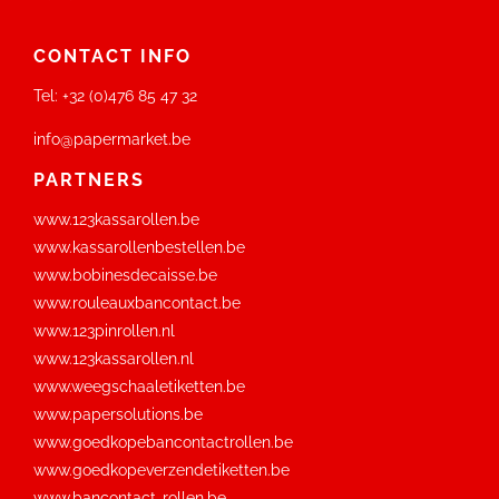
CONTACT INFO
Tel:
+32 (0)476 85 47 32
info@papermarket.be
PARTNERS
www.123kassarollen.be
www.kassarollenbestellen.be
www.bobinesdecaisse.be
www.rouleauxbancontact.be
www.123pinrollen.nl
www.123kassarollen.nl
www.weegschaaletiketten.be
www.papersolutions.be
www.goedkopebancontactrollen.be
www.goedkopeverzendetiketten.be
www.bancontact-rollen.be