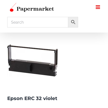
Ga
naar
inhoud
Epson ERC 32 violet