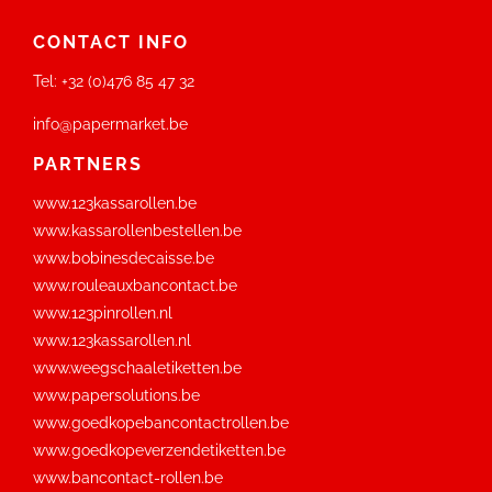
CONTACT INFO
Tel:
+32 (0)476 85 47 32
info@papermarket.be
PARTNERS
www.123kassarollen.be
www.kassarollenbestellen.be
www.bobinesdecaisse.be
www.rouleauxbancontact.be
www.123pinrollen.nl
www.123kassarollen.nl
www.weegschaaletiketten.be
www.papersolutions.be
www.goedkopebancontactrollen.be
www.goedkopeverzendetiketten.be
www.bancontact-rollen.be