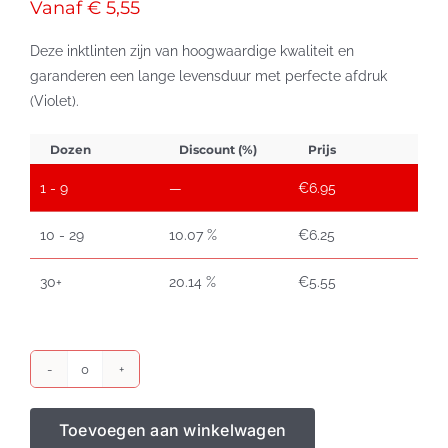
Vanaf € 5,55
Deze inktlinten zijn van hoogwaardige kwaliteit en
garanderen een lange levensduur met perfecte afdruk
(Violet).
Dozen
Discount (%)
Prijs
1 - 9
—
€
6.95
10 - 29
10.07 %
€
6.25
30+
20.14 %
€
5.55
Epson
ERC
Toevoegen aan winkelwagen
32