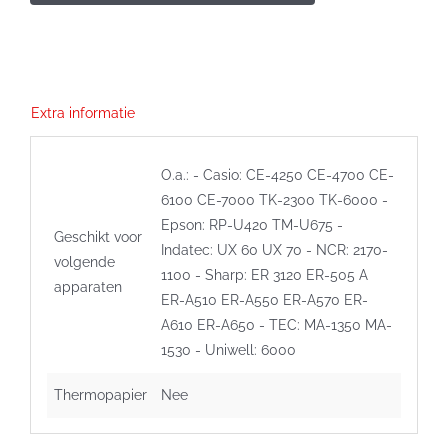
violet
aantal
Extra informatie
O.a.: - Casio: CE-4250 CE-4700 CE-
6100 CE-7000 TK-2300 TK-6000 -
Epson: RP-U420 TM-U675 -
Geschikt voor
Indatec: UX 60 UX 70 - NCR: 2170-
volgende
1100 - Sharp: ER 3120 ER-505 A
apparaten
ER-A510 ER-A550 ER-A570 ER-
A610 ER-A650 - TEC: MA-1350 MA-
1530 - Uniwell: 6000
Thermopapier
Nee