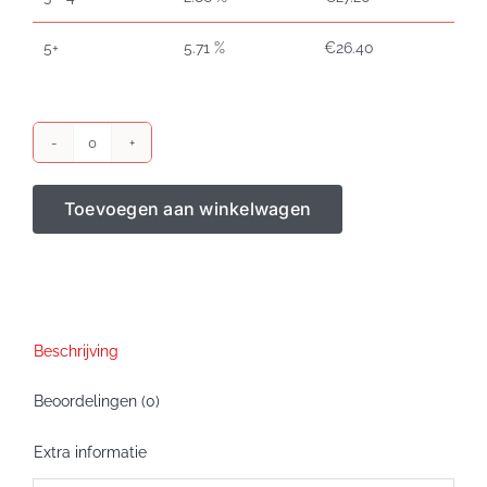
5+
5.71 %
€
26.40
DK-
11201
Toevoegen aan winkelwagen
Brother
90x29
labels
aantal
Beschrijving
Beoordelingen (0)
Extra informatie