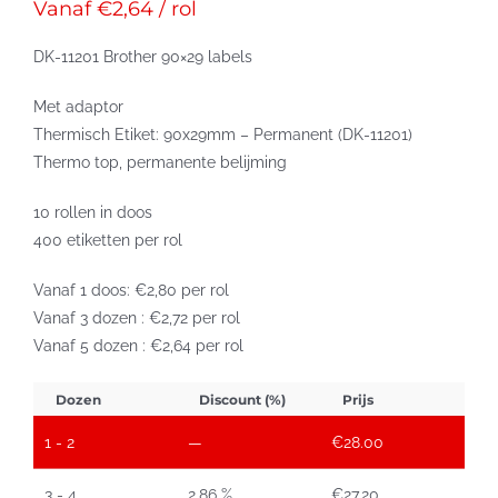
Vanaf €2,64 / rol
DK-11201 Brother 90×29 labels
Met adaptor
Thermisch Etiket: 90x29mm – Permanent (DK-11201)
Thermo top, permanente belijming
10 rollen in doos
400 etiketten per rol
Vanaf 1 doos: €2,80 per rol
Vanaf 3 dozen : €2,72 per rol
Vanaf 5 dozen : €2,64 per rol
Dozen
Discount (%)
Prijs
1 - 2
—
€
28.00
3 - 4
2.86 %
€
27.20