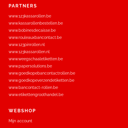
PARTNERS
www.123kassarollen.be
www.kassarollenbestellen.be
www.bobinesdecaisse.be
www.rouleauxbancontact.be
www.123pinrollen.nl
www.123kassarollen.nl
www.weegschaaletiketten.be
www.papersolutions.be
www.goedkopebancontactrollen.be
www.goedkopeverzendetiketten.be
www.bancontact-rollen.be
www.etikettengroothandel.be
WEBSHOP
Mijn account