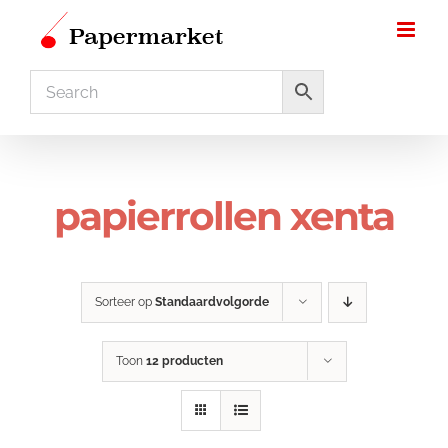
Ga
naar
inhoud
papierrollen xenta
Sorteer op
Standaardvolgorde
Toon
12 producten