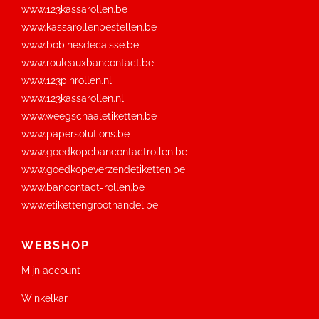
www.123kassarollen.be
www.kassarollenbestellen.be
www.bobinesdecaisse.be
www.rouleauxbancontact.be
www.123pinrollen.nl
www.123kassarollen.nl
www.weegschaaletiketten.be
www.papersolutions.be
www.goedkopebancontactrollen.be
www.goedkopeverzendetiketten.be
www.bancontact-rollen.be
www.etikettengroothandel.be
WEBSHOP
Mijn account
Winkelkar