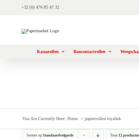
Ga
+32 (0) 476 85 47 32
naar
inhoud
Kassarollen
Bancontactrollen
Weegschaa
You Are Currently Here:
Home
papierrollen loyaltek
Sorteer op
Standaardvolgorde
Toon
12 producte