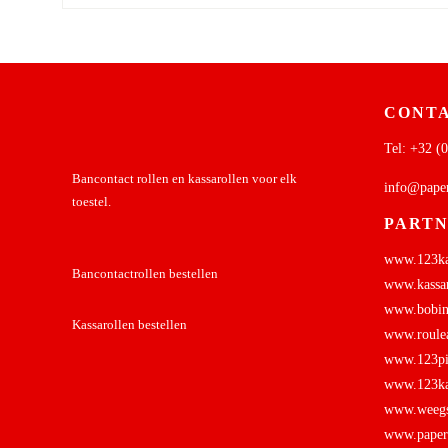
CONTA
Tel:
+32 (0
Bancontact rollen en kassarollen voor elk
info@pape
toestel.
PART
www.123kas
Bancontactrollen bestellen
www.kassar
www.bobine
Kassarollen bestellen
www.roulea
www.123pin
www.123kas
www.weegsc
www.papers