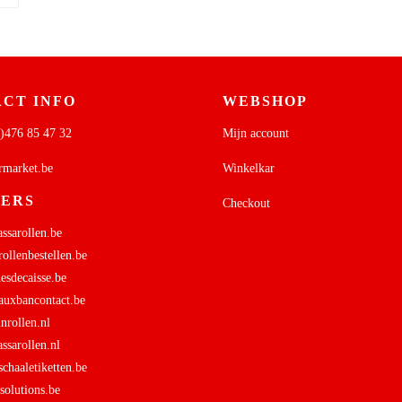
CT INFO
WEBSHOP
)476 85 47 32
Mijn account
rmarket.be
Winkelkar
NERS
Checkout
sarollen.be
ollenbestellen.be
sdecaisse.be
uxbancontact.be
rollen.nl
sarollen.nl
haaletiketten.be
olutions.be