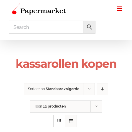
Ga
naar
inhoud
kassarollen kopen
Sorteer op
Standaardvolgorde
Toon
12 producten