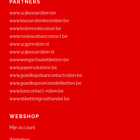
PARTNERS
www.123kassarollen.be
www.kassarollenbestellen.be
www.bobinesdecaisse.be
www.rouleauxbancontact.be
www.123pinrollen.nl
www.123kassarollen.nl
www.weegschaaletiketten.be
www.papersolutions.be
www.goedkopebancontactrollen.be
www.goedkopeverzendetiketten.be
www.bancontact-rollen.be
www.etikettengroothandel.be
WEBSHOP
Mijn account
Winkelkar