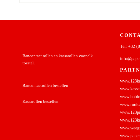
CONTA
Tel:
+32 (0
Bancontact rollen en kassarollen voor elk
info@pape
toestel.
PART
www.123kas
Bancontactrollen bestellen
www.kassar
www.bobine
Kassarollen bestellen
www.roulea
www.123pin
www.123kas
www.weegsc
www.papers