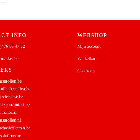
CT INFO
WEBSHOP
)476 85 47 32
Mijn account
rmarket.be
Winkelkar
NERS
Checkout
sarollen.be
ollenbestellen.be
sdecaisse.be
uxbancontact.be
rollen.nl
sarollen.nl
haaletiketten.be
olutions.be