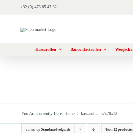
Ga
+32 (0) 476 85 47 32
naar
inhoud
Kassarollen
Bancontactrollen
Weegschaa
You Are Currently Here:
Home
kassarollen 57x70x12
Sorteer op
Standaardvolgorde
Toon
12 producte