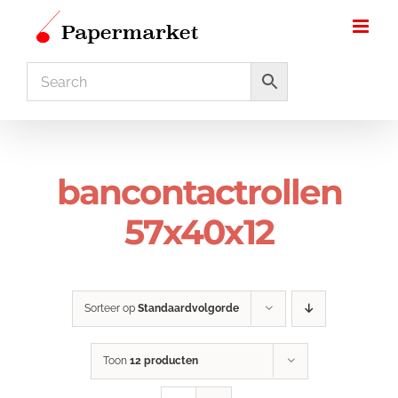
Ga
naar
inhoud
bancontactrollen
57x40x12
Sorteer op
Standaardvolgorde
Toon
12 producten