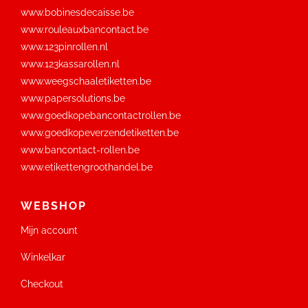
www.bobinesdecaisse.be
www.rouleauxbancontact.be
www.123pinrollen.nl
www.123kassarollen.nl
www.weegschaaletiketten.be
www.papersolutions.be
www.goedkopebancontactrollen.be
www.goedkopeverzendetiketten.be
www.bancontact-rollen.be
www.etikettengroothandel.be
WEBSHOP
Mijn account
Winkelkar
Checkout