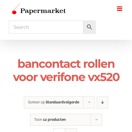
Ga
naar
inhoud
bancontact rollen
voor verifone vx520
Sorteer op
Standaardvolgorde
Toon
12 producten