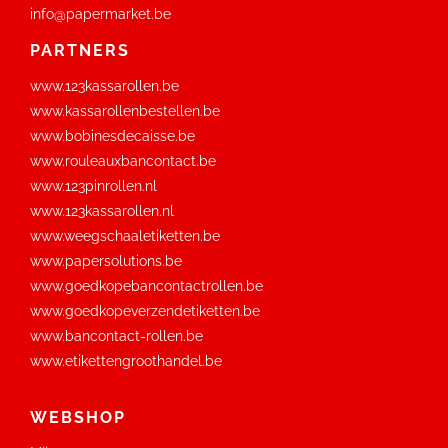
info@papermarket.be
PARTNERS
www.123kassarollen.be
www.kassarollenbestellen.be
www.bobinesdecaisse.be
www.rouleauxbancontact.be
www.123pinrollen.nl
www.123kassarollen.nl
www.weegschaaletiketten.be
www.papersolutions.be
www.goedkopebancontactrollen.be
www.goedkopeverzendetiketten.be
www.bancontact-rollen.be
www.etikettengroothandel.be
WEBSHOP