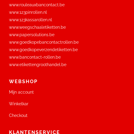
www.rouleauxbancontact.be
www.123pinrollen.nl
www.123kassarollen.nl
www.weegschaaletiketten.be
www.papersolutions.be
www.goedkopebancontactrollen.be
www.goedkopeverzendetiketten.be
www.bancontact-rollen.be
www.etikettengroothandel.be
WEBSHOP
Mijn account
Winkelkar
Checkout
KLANTENSERVICE