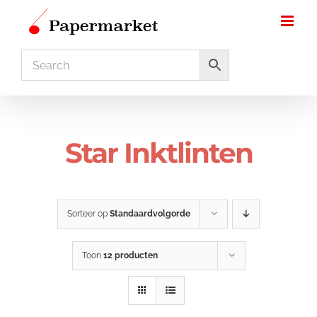
Ga
naar
inhoud
Star Inktlinten
Sorteer op
Standaardvolgorde
Toon
12 producten