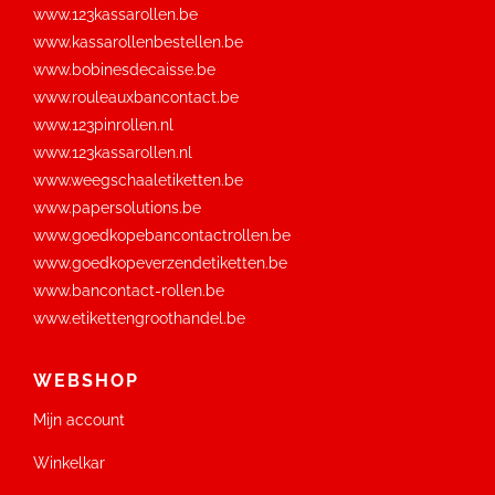
www.123kassarollen.be
www.kassarollenbestellen.be
www.bobinesdecaisse.be
www.rouleauxbancontact.be
www.123pinrollen.nl
www.123kassarollen.nl
www.weegschaaletiketten.be
www.papersolutions.be
www.goedkopebancontactrollen.be
www.goedkopeverzendetiketten.be
www.bancontact-rollen.be
www.etikettengroothandel.be
WEBSHOP
Mijn account
Winkelkar