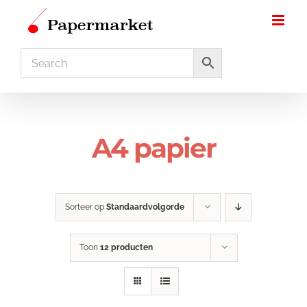
Ga
naar
inhoud
A4 papier
Sorteer op
Standaardvolgorde
Toon
12 producten