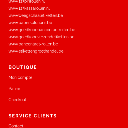
www.123pinrollen.nl
www.123kassarollen.nl
www.weegschaaletiketten.be
www.papersolutions.be
www.goedkopebancontactrollen.be
www.goedkopeverzendetiketten.be
www.bancontact-rollen.be
www.etikettengroothandel.be
BOUTIQUE
Mon compte
Panier
Checkout
SERVICE CLIENTS
Contact