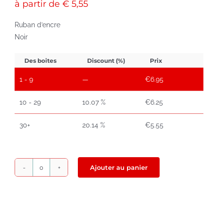
à partir de € 5,55
Ruban d’encre
Noir
Des boites
Discount (%)
Prix
1 - 9
—
€
6.95
10 - 29
10.07 %
€
6.25
30+
20.14 %
€
5.55
Ajouter au panier
quantité
de
Epson
ERC