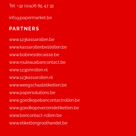
Tel:
+32 (0)476 85 47 32
info@papermarket.be
PARTNERS
www.123kassarollen.be
www.kassarollenbestellen.be
www.bobinesdecaisse.be
www.rouleauxbancontact.be
www.123pinrollen.nl
www.123kassarollen.nl
www.weegschaaletiketten.be
www.papersolutions.be
www.goedkopebancontactrollen.be
www.goedkopeverzendetiketten.be
www.bancontact-rollen.be
www.etikettengroothandel.be