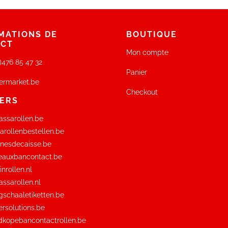
MATIONS DE
BOUTIQUE
ACT
Mon compte
0)476 85 47 32
Panier
ermarket.be
Checkout
ERS
ssarollen.be
rollenbestellen.be
nesdecaisse.be
eauxbancontact.be
nrollen.nl
ssarollen.nl
schaaletiketten.be
rsolutions.be
kopebancontactrollen.be