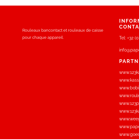
INFOR
CONT
Rouleaux bancontact et rouleaux de caisse
pour chaque appareil.
Tel:
+32 (
info@pap
PARTN
www.123ka
www.kassa
www.bobi
www.roul
www.123pi
www.123ka
www.weeg
www.pape
www.goed