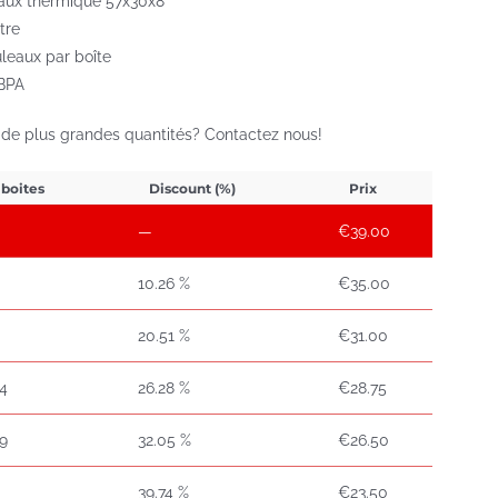
aux thermique 57x30x8
tre
uleaux par boîte
BPA
 de plus grandes quantités? Contactez nous!
 boites
Discount (%)
Prix
—
€
39.00
10.26 %
€
35.00
20.51 %
€
31.00
14
26.28 %
€
28.75
29
32.05 %
€
26.50
39.74 %
€
23.50