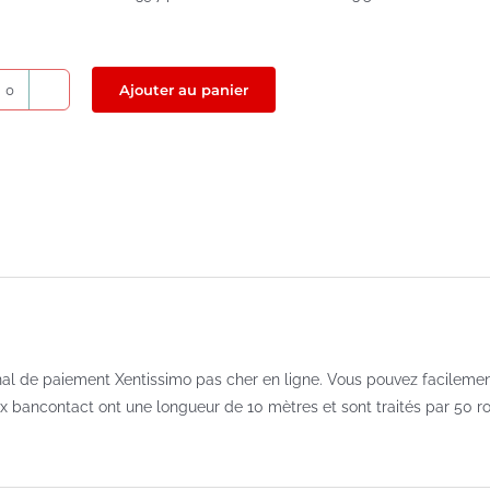
Ajouter au panier
quantité
de
Xentissimo
rouleaux
bancontact
57x30x8
nal de paiement Xentissimo pas cher en ligne. Vous pouvez facilem
ux bancontact ont une longueur de 10 mètres et sont traités par 50 ro