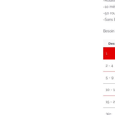
-Roule
-10 mè
-50 ro
-Sans 
Besoin
Des
1
2 - 4
5 - 9
10 - 
15 - 
30+