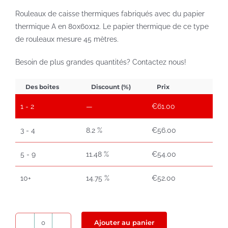
Rouleaux de caisse thermiques fabriqués avec du papier
thermique A en 80x60x12. Le papier thermique de ce type
de rouleaux mesure 45 mètres.
Besoin de plus grandes quantités? Contactez nous!
Des boites
Discount (%)
Prix
1 - 2
—
€
61.00
3 - 4
8.2 %
€
56.00
5 - 9
11.48 %
€
54.00
10+
14.75 %
€
52.00
Ajouter au panier
quantité