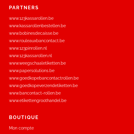
PARTNERS
www.123kassarollen.be
www.kassarollenbestellen.be
www.bobinesdecaisse.be
www.rouleauxbancontact.be
www.123pinrollen.nl
www.123kassarollen.nl
www.weegschaaletiketten.be
www.papersolutions.be
www.goedkopebancontactrollen.be
www.goedkopeverzendetiketten.be
www.bancontact-rollen.be
www.etikettengroothandel.be
BOUTIQUE
Mon compte