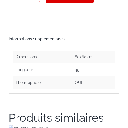
de
Rouleaux
de
caisse
80x60x12
Informations supplémentaires
Dimensions
80x60x12
Longueur
45
Thermopapier
OUI
Produits similaires