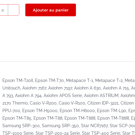
Ajouter au panier
quantité
de
Rouleaux
de
caisse
80x50x12
Epson TM-T20II, Epson TM-T70, Metapace T-1, Metapace T-2, Meta
Unitouch, Axiohm 7167, Axiohm 7197, Axiohm A 630, Axiohm A 715, A
A 793, Axiohm A 794, Axiohm APOS Serie, Axiohm ASTRIUM, Axioh
2170 Thermo, Casio V-R200, Casio V-R100, Citizen IDP-3221, Citizen 
PPU-700, Epson TM-H5000, Epson TM-H6000, Epson TM-L90, Ep
Epson TM-T85, Epson TM-T88, Epson TM-T88II, Epson TM-T88III, 
Samsung SRP-300, Samsung SRP-350, Star NCR7167, Star SCP-700 S
TSP-1000 Serie, Star TSP-200-24 Serie, Star TSP-400 Serie, Star 