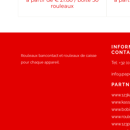
à partir de € 21.80 / boîte 50
à part
rouleaux
INFOR
CONT
Rouleaux bancontact et rouleaux de caisse
pour chaque appareil.
Tel:
+32 (
info@pap
PARTN
www.123ka
www.kassa
www.bobi
www.roul
www.123pi