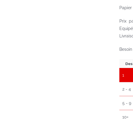
Papier
Prix p
Equipé
Livrais
Besoin
Des
1
2 - 4
5 - 9
10+