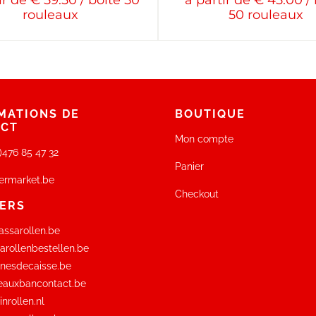
ir de € 59.50 / boîte 50
à partir de € 45.00 /
rouleaux
50 rouleaux
MATIONS DE
BOUTIQUE
ACT
Mon compte
0)476 85 47 32
Panier
ermarket.be
Checkout
ERS
ssarollen.be
rollenbestellen.be
nesdecaisse.be
eauxbancontact.be
nrollen.nl