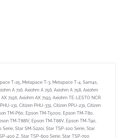
pace T-25, Metapace T-3, Metapace T-4, Sam4s,
xiohm A 716, Axiohm A 756, Axiohm A 758, Axiohm
m AX 7156, Axiohm AX 7193, Axiohm TE-LESTO NCR
PHU-131, Citizen PHU-331, Citizen PPU-231, Citizen
son TM-P60, Epson TM-T5000, Epson TM-T80,
Epson TM-T88IV, Epson TM-T88V, Epson TM-T90,
erie, Star SM-S220i, Star TSP-100 Serie, Star
TSP-400 Z, Star TSP-600 Serie, Star TSP-700