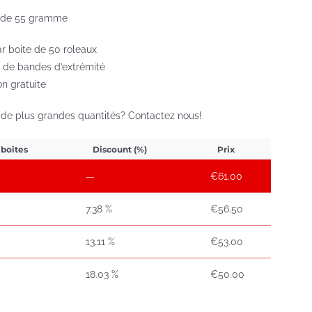
 de 55 gramme
ar boite de 50 roleaux
 de bandes d’extrémité
on gratuite
 de plus grandes quantités? Contactez nous!
 boites
Discount (%)
Prix
—
€
61.00
7.38 %
€
56.50
13.11 %
€
53.00
18.03 %
€
50.00