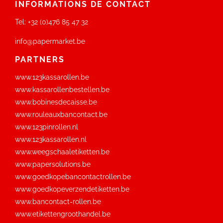
INFORMATIONS DE CONTACT
Tel:
+32 (0)476 85 47 32
info@papermarket.be
PARTNERS
www.123kassarollen.be
www.kassarollenbestellen.be
www.bobinesdecaisse.be
www.rouleauxbancontact.be
www.123pinrollen.nl
www.123kassarollen.nl
www.weegschaaletiketten.be
www.papersolutions.be
www.goedkopebancontactrollen.be
www.goedkopeverzendetiketten.be
www.bancontact-rollen.be
www.etikettengroothandel.be