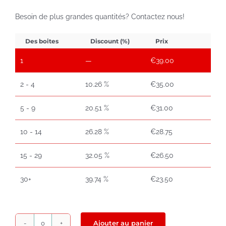
Besoin de plus grandes quantités? Contactez nous!
Des boites
Discount (%)
Prix
1
—
€
39.00
2 - 4
10.26 %
€
35.00
5 - 9
20.51 %
€
31.00
10 - 14
26.28 %
€
28.75
15 - 29
32.05 %
€
26.50
30+
39.74 %
€
23.50
Ajouter au panier