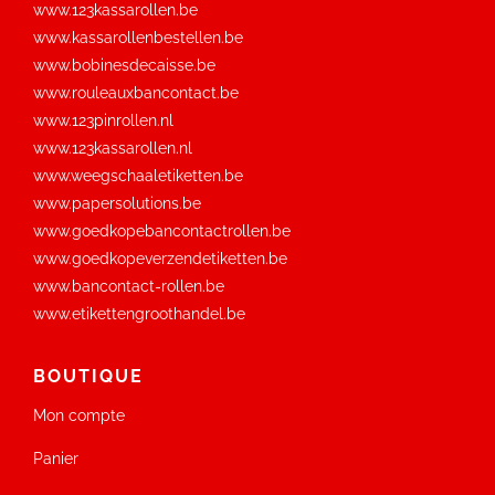
www.123kassarollen.be
www.kassarollenbestellen.be
www.bobinesdecaisse.be
www.rouleauxbancontact.be
www.123pinrollen.nl
www.123kassarollen.nl
www.weegschaaletiketten.be
www.papersolutions.be
www.goedkopebancontactrollen.be
www.goedkopeverzendetiketten.be
www.bancontact-rollen.be
www.etikettengroothandel.be
BOUTIQUE
Mon compte
Panier