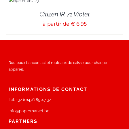
S
Citizen IR 71 Violet
à partir de € 6,95
Rouleaux bancontact et rouleaux de caisse pour chaque
appareil.
INFORMATIONS DE CONTACT
Tel:
+32 (0)476 85 47 32
info@papermarket.be
PARTNERS