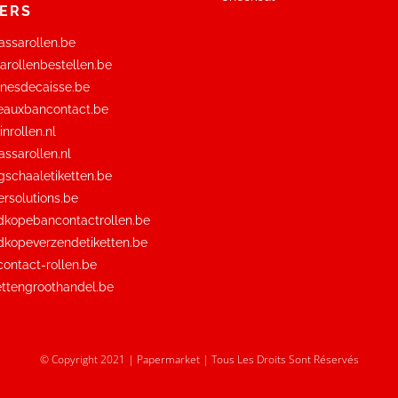
ERS
ssarollen.be
rollenbestellen.be
nesdecaisse.be
eauxbancontact.be
nrollen.nl
ssarollen.nl
schaaletiketten.be
rsolutions.be
kopebancontactrollen.be
kopeverzendetiketten.be
ontact-rollen.be
ttengroothandel.be
© Copyright 2021 | Papermarket | Tous Les Droits Sont Réservés