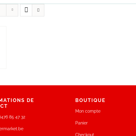
MATIONS DE
BOUTIQUE
ACT
Mon compte
0)476 85 47 32
Panier
ermarket.be
Checkout