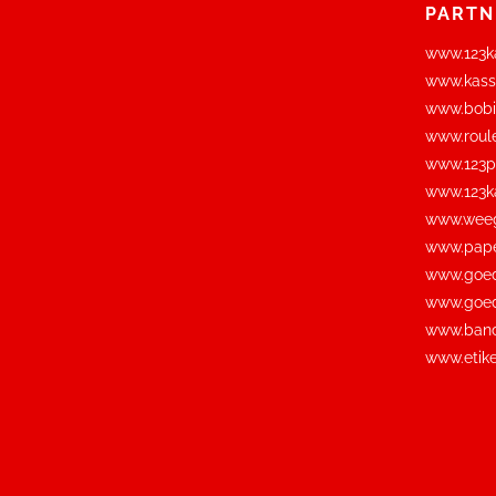
PARTN
www.123ka
www.kassa
www.bobi
www.roul
www.123pi
www.123ka
www.weeg
www.pape
www.goed
www.goed
www.banc
www.etike