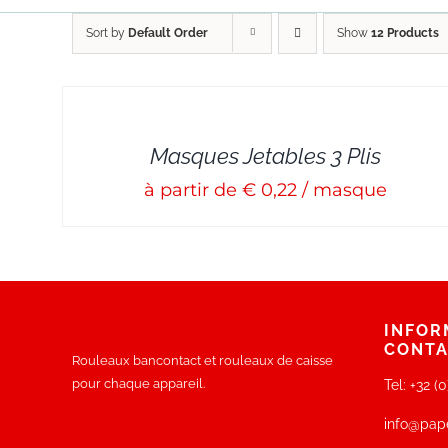
Sort by
Default Order
Show
12 Products
DETAILS
Masques Jetables 3 Plis
à partir de € 0,22 / masque
INFOR
CONT
Rouleaux bancontact et rouleaux de caisse
pour chaque appareil.
Tel:
+32 (
info@pap