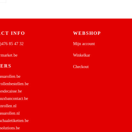
CT INFO
WEBSHOP
)476 85 47 32
Mijn account
rmarket.be
Winkelkar
NERS
Checkout
sarollen.be
ollenbestellen.be
sdecaisse.be
uxbancontact.be
rollen.nl
sarollen.nl
haaletiketten.be
olutions.be