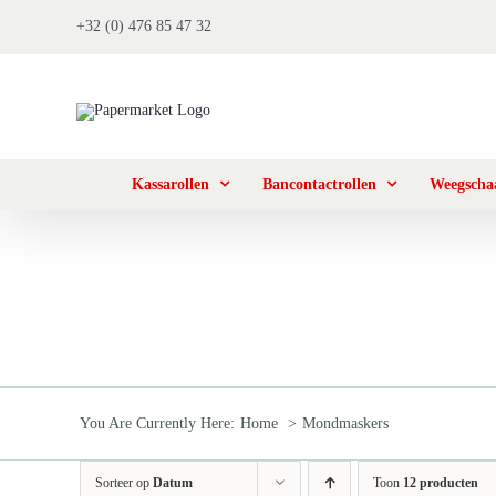
Ga
+32 (0) 476 85 47 32
naar
inhoud
Kassarollen
Bancontactrollen
Weegschaa
You Are Currently Here:
Home
Mondmaskers
Sorteer op
Datum
Toon
12 producten