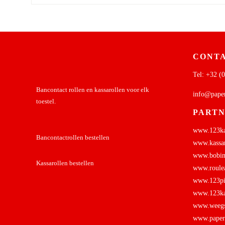
CONTA
Tel:
+32 (0
Bancontact rollen en kassarollen voor elk
info@pape
toestel.
PART
www.123kas
Bancontactrollen bestellen
www.kassar
www.bobine
Kassarollen bestellen
www.roulea
www.123pin
www.123kas
www.weegsc
www.papers